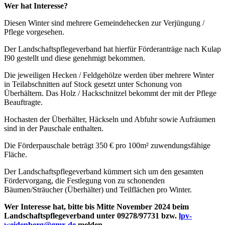
Wer hat Interesse?
Diesen Winter sind mehrere Gemeindehecken zur Verjüngung /
Pflege vorgesehen.
Der Landschaftspflegeverband hat hierfür Förderanträge nach Kulap
I90 gestellt und diese genehmigt bekommen.
Die jeweiligen Hecken / Feldgehölze werden über mehrere Winter
in Teilabschnitten auf Stock gesetzt unter Schonung von
Überhältern. Das Holz / Hackschnitzel bekommt der mit der Pflege
Beauftragte.
Hochasten der Überhälter, Häckseln und Abfuhr sowie Aufräumen
sind in der Pauschale enthalten.
Die Förderpauschale beträgt 350 € pro 100m² zuwendungsfähige
Fläche.
Der Landschaftspflegeverband kümmert sich um den gesamten
Fördervorgang, die Festlegung von zu schonenden
Bäumen/Sträucher (Überhälter) und Teilflächen pro Winter.
Wer Interesse hat, bitte bis Mitte November 2024 beim
Landschaftspflegeverband unter 09278/97731 bzw.
lpv-
weidenberg@gmx.de
melden.