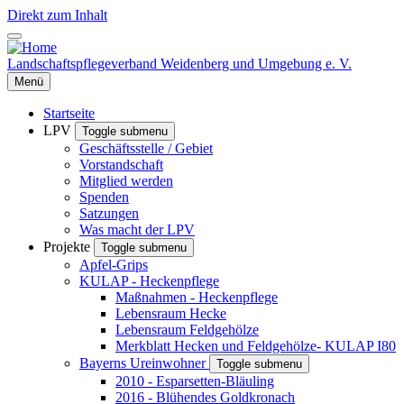
Direkt zum Inhalt
Landschaftspflegeverband Weidenberg und Umgebung e. V.
Menü
Startseite
LPV
Toggle submenu
Geschäftsstelle / Gebiet
Vorstandschaft
Mitglied werden
Spenden
Satzungen
Was macht der LPV
Projekte
Toggle submenu
Apfel-Grips
KULAP - Heckenpflege
Maßnahmen - Heckenpflege
Lebensraum Hecke
Lebensraum Feldgehölze
Merkblatt Hecken und Feldgehölze- KULAP I80
Bayerns Ureinwohner
Toggle submenu
2010 - Esparsetten-Bläuling
2016 - Blühendes Goldkronach